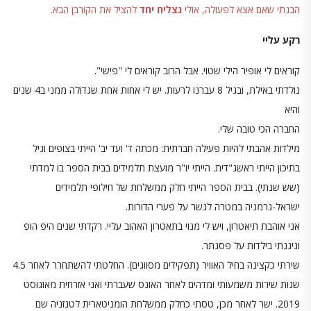
הבנתי שאם אצא לפעולה, אולי
נצליח יחד
להציל את הקורבן הבא.
רקע עליי
קוראים לי אופיר הילי שטוי. אבל הרוב קוראים לי "פישי".
נולדתי באילת, ובגיל 8 עברנו לרעות. יש לי אחות אחת שגדולה ממני ב4 שנים
והיא
החברה הכי טובה שלי.
מילדות אהבתי להיות פעילה חברתית: מכתה ד' ועד יב' הייתי בצופים וגיל
בתיכון הייתי ראשג"דית. הייתי יו"ר מועצת תלמידים בבית הספר בו למדתי
(שש שנתי). בבית הספר הייתי חלק ממשלחת של חילופי תלמידים
ישראל-גרמניה במטרה לגשר על פערי הדורות.
אני אוהבת תיאטרון, ויש לי מנוי בתאטרון האהוב עליי. רקדתי שנים היפ הופ
וניגנתי בילדות על פסנתר.
שירתי כקצינה בחיל האוויר (תפקידים מסווגים). החלטתי להשתחרר לאחר 4.5
שנות שירות משמעותי ומדהים לאחר האונס שעברתי ואני אזרחית מאוגוסט
2019. ישר לאחר מכן, טסתי כחלק ממשלחת הומניטארית לטנזניה שם