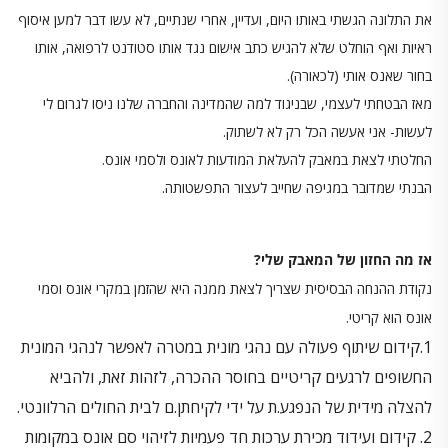
את התלונה הגשתי באותו היום, ועדיין, אחרי שנתיים, לא עשו דבר למען איסוף
ראיות ואף הוחלט שלא להגיש כתב אישום נגד אותו סטודנט לרפואה, אותו
בחור שאנס אותי (לכאורה).
מאז הבטחתי לעצמי, שבניגוד למה שהמדינה והחברה שלנו ניסו לגרום לי
לעשות- אני אעשה הכל רק לא לשתוק.
החלטתי לצאת במאבק להעלאת המודעות לאונס ולסמי אונס.
הבנתי שמדובר במגיפה שחייב לעצור התפשטותה.
אז מה החזון של המאבק שלי?
נקודת ההנחה הבסיסית שצריך לצאת ממנה היא שהזמן במקרי אונס וסמי
אונס הוא קריטי.
1.קידום שיתוף פעולה עם נהגי מונית במטרה לאפשר לנהגי המונית
החשופים לרגעים קריטיים בחוסר ההכרה, לזהות זאת, ולהביא
להצלה מידית של הנפגע.ת על ידי לקיחתן.ם לבית החולים הרלוונטי.
2. קידום ועידוד מכירת ערכות חד פעמיות לזיהוי סם אונס במקומות