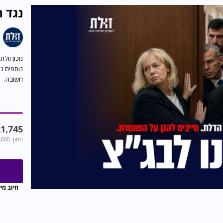
כישל
אסור לתת
7,704
מתוך
,000
חיוב מיי
בחירות