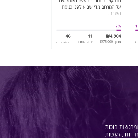
הרמקולים החרדיים אשר משתלטים
על המרחב מדי שבוע לפני כניסת
השבת.
7
%
1
46
11
₪
4,904
ת
מתוך
75,000
₪
ימים נותרו
תומכים.ות
מרגשות בזכות
ח, יחד, לעשות