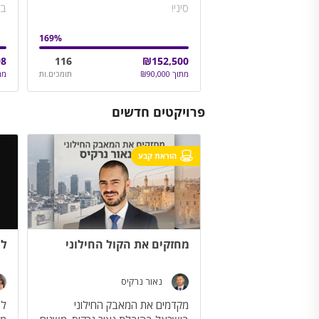
סיני!
בי
הר
הח
169
%
98
116
₪
152,500
מתוך
90,000
₪
תומכים.ות
מת
פרויקטים חדשים
הוראת קבע
מחזקים את הקול החילוני
למ
נאור נרקיס
מקדמים את המאבק החילוני
לי