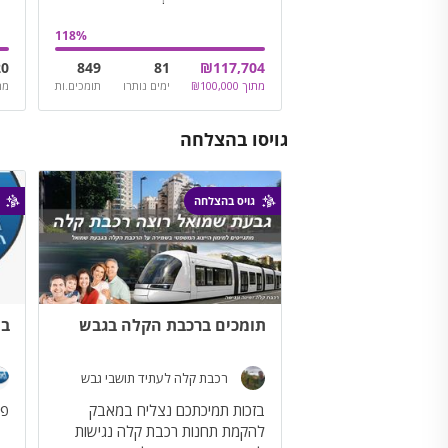
118
%
20
849
81
₪
117,704
מתוך
100,000
₪
ימים נותרו
תומכים.ות
מת
גויסו בהצלחה
גויס בהצלחה
תומכים ברכבת הקלה בגבש
בח
רכבת קלה לעתיד תושבי גבש
בזכות תמיכתכם נצליח במאבק
להקמת תחנות רכבת קלה נגישות