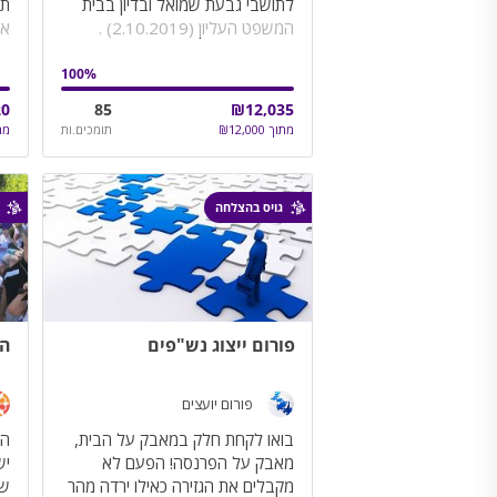
לתושבי גבעת שמואל ובדיון בבית
תמ
המשפט העליון (2.10.2019) .
100
%
20
85
₪
12,035
מתוך
12,000
₪
תומכים.ות
מת
גויס בהצלחה
פורום ייצוג נש"פים
הע
פורום יועצים
בואו לקחת חלק במאבק על הבית,
הע
מאבק על הפרנסה! הפעם לא
יש
מקבלים את הגזירה כאילו ירדה מהר