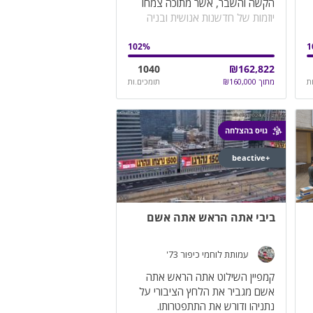
הקשה והשבר, אשר מתוכה צמחו
יוזמות של חדשנות אנושית ובניה
מחדש
102
%
1
1040
₪
162,822
ת
מתוך
160,000
₪
תומכים.ות
גויס בהצלחה
+beactive
ביבי אתה הראש אתה אשם
עמותת לוחמי כיפור 73'
קמפיין השילוט אתה הראש אתה
אשם מגביר את הלחץ הציבורי על
נתניהו ודורש את התתפטרותו.