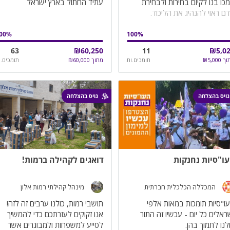
כו בנו לקיום בחירות ולבחירת
עתיד החתול בארץ ישראל
00
%
100
%
63
₪
60,250
11
₪
5,0
וך
5,000
₪
תומכים.ות
מתוך
60,000
₪
תומכים.ו
גויס בהצלחה
גויס בהצלחה
ו"סיות נחנקות
דואגים לקהילה ברמות!
המכללה הכלכלית חברתית
מינהל קהילתי רמות אלון
ו"סיות תומכות במאות אלפי
ראלים כל יום - עכשיו זה התור
אנו זקוקים לעזרתכם כדי להמשיך
לסייע למשפחות ולמבוגרים אשר