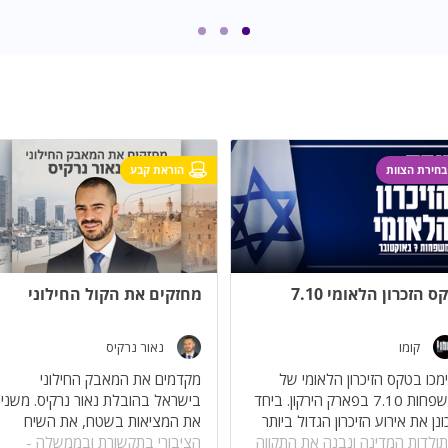
בחירת הצוות
הוראת קבע
ס הזכרון הלאומי 7.10
מחזקים את הקול החילוני
קומו
נאור נרקיס
מכו בטקס הזיכרון הלאומי של
מקדמים את המאבק החילוני
משפחות 7.10 בפארק הירקון. ביחד
בישראל בהובלת נאור נרקיס. משני
ונן את אירוע הזיכרון הגדול ביותר
את המציאות בשטח, את השיח
ולדות המדינה ונבנה את התקווה
הציבורי בתקשורת ובממשלה -