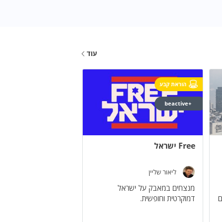
עוד
הוראת קבע
+beactive
Free ישראל
ליאור שליין
מנצחים במאבק על ישראל
ם
דמוקרטית וחופשית.