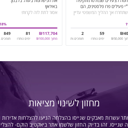
סה לצעירים שנמלטו מתקיפה
את הכישלונות בעזה. בלבנון.
י פעילים פרו פלסטינים, הם
תחררו אך ההליך המשפטי עדיין
אסור לתת לזה לקרות!
שך
18
%
1
849
81
₪
117,704
2
59
₪
4
וך
50,000
₪
ימים נותרו
תומכים.ות
מתוך
100,000
₪
ימים נותרו
תומכים.ו
מחזון לשינוי מציאות
ר עשרות מאבקים שגייסו בהצלחה הגיעו להצלחות אדירות ו
 שגייסו. זהו בדיוק החזון שלשמו אתר ביאקטיב הוקם- להצלי