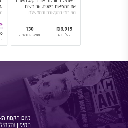
בישראל בהובלת נאור נרקיס. משנים
מח
את המציאות בשטח, את השיח
ע״
הציבורי בתקשורת ובממשלה -
הש
ומייצרים נצחונות לציבור החילוני
נמ
%
130
₪
6,915
00
בכל חודש
תמיכות חודשיות
מת
מיום הקמת האת
המימון והקהילה