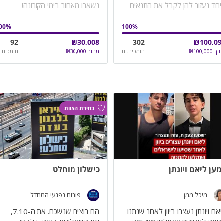
חד נעזור להן לקבל את התנאים
נשארו מאחור בימי הקורונה!
אויים ולהציל את השירותים
ברתיים
00
%
100
%
92
₪
30,008
302
₪
100,0
וך
100,000
₪
תומכים.ות
מתוך
30,000
₪
תומכים.ו
בחירת הצוות
ען ליאם ויונתן
כישלון מוחלט
מיכל ממן
פורום נפגעי המחדל
אם ויונתן נעצרו ביוון לאחר שנתנו