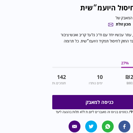
ון מוחלט
המאבק של
פורום נפגעי המחדל
 לזה לקרות!
118
%
849
81
₪
11
100
₪
ימים נותרו
תומכים.ות
כניסה למאבק
די.
כספים בגיוס זה מועברים ליזם.ת ללא תלות בהגעה ליעד