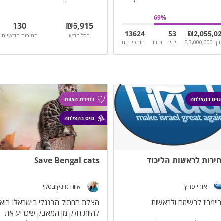
ומייצרים נצחונות לציבור החילוני
69
%
130
₪
6,915
13624
53
₪
2,055,0
בכל חודש
תמיכות חודשיות
וך
3,000,000
₪
ימים נותרו
תומכים.ות
גויס בהצלחה
בחירת הצוות
גויס בהצלחה
ירות לראשות הליכוד
Save Bengal cats
אורי פרץ
אווה מינקובסקי
הצלת החתול הבנגלי בישראל! בואו
להיות חלק מן המאבק שיכריע את