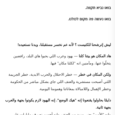
בואו נביא תקווה.
בואו נעשה פה מקום לכולנו.
ليش إترشحنا للكنيست ؟ لأنه عم نخسر مستقبلنا، وبدنا نستعيده!
هاد المكان هو بيتنا كلنا
— يهود وعرب اللي بحبوا هاي البلد، رافضين
يتخلّوا عنها، ومآمنين انه "لكلنا مكان" فيها.
ولكن المكان في خطر
— خطر الاحتلال والحرب الابدية، خطر الجريمة
اللتي أصبحت مستشرية والعنف اللي جاي بشكل مباشر من الحكومة
وخطر الإهمال واللامبالاة بمعاناتنا وهمومنا اليومية.
دايمًا بحاولوا يقنعونا إنه "هيك الوضع". إنه اليهود لازم يكونوا بجهة والعرب
بجهة ثانية.
وإنه "الأمن" يعني مزيد من العنف. وإنه أحسن نصرف مليارات على