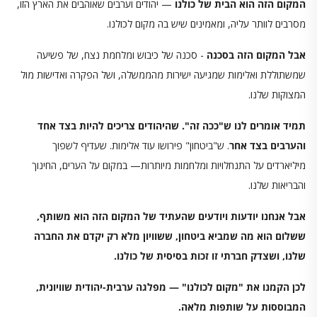
המקום הזה הוא הבית של כולנו
— יהודים וערבים שאוהבים את הארץ הזו,
מסרבים לוותר עליה, ומאמינים שיש בה מקום לכולנו.
אבל המקום הזה בסכנה
- סכנה של כיבוש ומלחמת נצח, של פשיעה
שמשתוללת ואלימות שמגיעה ישירות מהממשלה, ושל הפקרה ואדישות מול
המצוקות שלנו.
תמיד אומרים לנו ש"ככה זה". שהיהודים צריכים להיות בצד אחד
והערבים בצד אחר
. ש"ביטחון" פירושו עוד אלימות. שעדיף לשפוך
מיליארדים על התנחלויות ומלחמות מיותרות— במקום על הערים, החינוך
והבריאות שלנו.
אבל אנחנו יודעות ויודעים שהעתיד של המקום הזה הוא משותף,
ששלום הוא מה שמביא ביטחון, ששוויון מלא רק יקדם את החברה
שלנו, ושצדק חברתי זו זכות בסיסית של כולנו.
לכן הקמנו את "מקום לכולנו" — מפלגה ערבית-יהודית שוויונית,
המבוססות על שותפות מלאה.