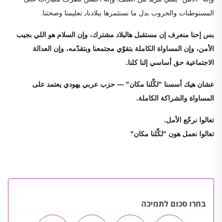
المستوطنات والحروب بدل ما نستثمرها ببلادنا٫ تعليمنا وصحتنا.
بس إحنا منعرف إن مستقبل هالبلاد مشترك، وإن السلام هو اللي بجيب
الأمن، وإن المساواة الكاملة بتقوّي مجتمعنا وبتقدّمه، وإن العدالة
الاجتماعية حق أساسي إلنا كلنا.
عشان هيك أسسنا "لكِّلنا مكان" — حزب عربي يهودي يعتمد على
المساواة والشراكة الكاملة.
تعالوا نرجّع الأمل.
تعالوا نعمل هون "لكِّلنا مكان"
בחרו סכום לתמיכה