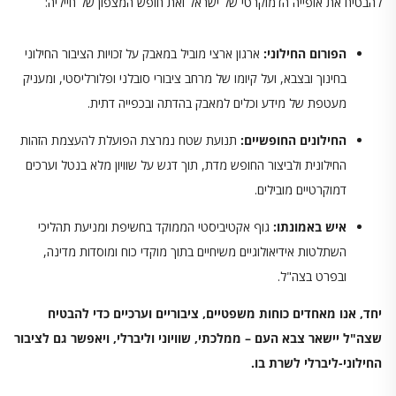
להבטיח את אופייה הדמוקרטי של ישראל ואת חופש המצפון של חייליה:
הפורום החילוני
:
ארגון ארצי מוביל במאבק על זכויות הציבור החילוני
בחינוך ובצבא, ועל קיומו של מרחב ציבורי סובלני ופלורליסטי, ומעניק
מעטפת של מידע וכלים למאבק בהדתה ובכפייה דתית.
החילונים החופשיים
:
תנועת שטח נמרצת הפועלת להעצמת הזהות
החילונית ולביצור החופש מדת, תוך דגש על שוויון מלא בנטל וערכים
דמוקרטיים מובילים.
איש באמונתו
:
גוף אקטיביסטי הממוקד בחשיפת ומניעת תהליכי
השתלטות אידיאולוגיים משיחיים בתוך מוקדי כוח ומוסדות מדינה,
ובפרט בצה"ל.
יחד, אנו מאחדים כוחות משפטיים, ציבוריים וערכיים כדי להבטיח
שצה"ל יישאר צבא העם – ממלכתי, שוויוני וליברלי, ויאפשר גם לציבור
החילוני-ליברלי לשרת בו
.