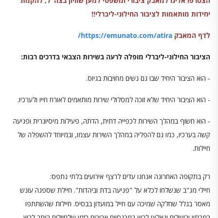
הצטרפו אלינו למאבק ציבורי ומשפטי למען שוויון בצה"ל, להקמת
יחידות מותאמות לציבור החילוני-ליברלי
!!
לדף המאבק
https://emunato.com/atira/
הציבור החילוני-ליברלי מופלה לרעה בשירות הצבאי בדרכים רבות:
- הוא הציבור היחיד שבו גם נשים מחויבות בגיוס.
- הוא הציבור היחיד שלא זוכה למסלולי שירות מותאמים לאורח חייו ולערכיו.
- הוא חשוף במהלך השירות לכפייה דתית, הדתה, פעילות מיסיונרית ופגיעה
קשה בערכיו, כמו גם להפליה במהלך השירות עצמו, ובמיוחד להשפלה של
חיילות.
רק בתקופה האחרונה אנחנו עדים לרצף אירועים בלתי נתפס:
חיילי מג"ב שנשלחו לכלא על "פגיעה בדת וביהדות". חיילת שספגה עונש
מאסר בגלל שחלקה שמיכה עם חייל במועדון בבסיס. חיילות שהשתתפו
במרתון ירושלים ונאלצו לרוץ במכנסיים ארוכים בזמן שלחיילים הותר לרוץ