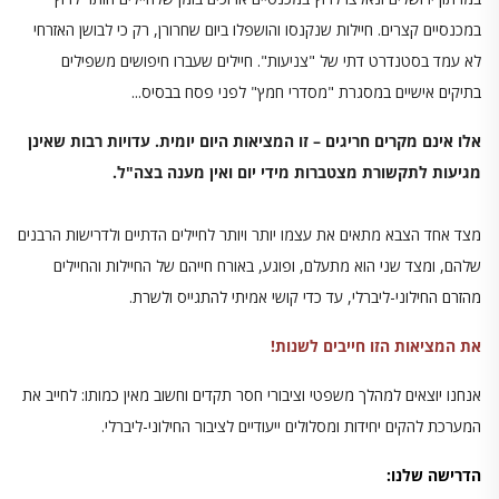
במכנסיים קצרים. חיילות שנקנסו והושפלו ביום שחרורן, רק כי לבושן האזרחי
לא עמד בסטנדרט דתי של "צניעות". חיילים שעברו חיפושים משפילים
בתיקים אישיים במסגרת "מסדרי חמץ" לפני פסח בבסיס...
אלו אינם מקרים חריגים – זו המציאות היום יומית. עדויות רבות שאינן
מגיעות לתקשורת מצטברות מידי יום ואין מענה בצה"ל
.
מצד אחד הצבא מתאים את עצמו יותר ויותר לחיילים הדתיים ולדרישות הרבנים
שלהם, ומצד שני הוא מתעלם, ופוגע, באורח חייהם של החיילות והחיילים
מהזרם החילוני-ליברלי, עד כדי קושי אמיתי להתגייס ולשרת.
את המציאות הזו חייבים לשנות
!
אנחנו יוצאים למהלך משפטי וציבורי חסר תקדים וחשוב
מאין כמותו: לחייב את
המערכת להקים יחידות ומסלולים ייעודיים לציבור החילוני-ליברלי.
הדרישה שלנו
: