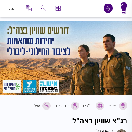
כניסה
ישראל
בג׳׳צים
זכויות אדם
אפליה
בג"צ שוויון בצה"ל
המאבק של