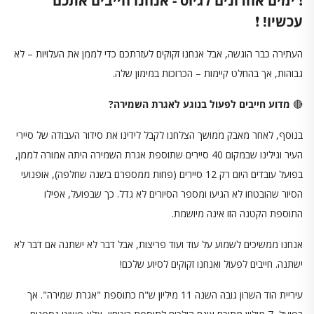
❗️
ימים אחרוני
ם לגיוס - אנחנו חייבים אתכם
עכשיו!
❗️
העתירה כבר הוגשה, אבל אנחנו זקוקים לעזרתכם כדי לממן את העלויות – לא
גבוהות, אך בהחלט קיימות – הכרוכות במימון שלה.
🔴
מדוע חייבים לפעול בנוגע לאגרת השמירה?
בנוסף, לאחר מאבק ממושך הצלחנו לקבל לידינו את סידור העבודה של סיירי
העיר וגילינו שבמקום 40 סיירים שתוספת אגרת השמירה היתה אמורה לממן,
בפועל עובדים היום רק 12 סיירים (פחות ממספרם בשנה שחלפה), אופנועי
הסיור שהובטחו לא הגיעו ומספר הסיורים לא גדל. כך שבפועל, אפילו
התוספת הקטנה הזו אינה מיושמת.
אנחנו ממשיכים לשמוע על עוד ועוד פריצות, אבל דבר לא ישתנה אם דבר לא
ישתנה. חייבים לפעול ואנחנו זקוקים לסיוע שלכם!
עיריית הוד השרון גובה השנה 11 מיליון ש"ח כתוספת "אגרת שמירה". אך