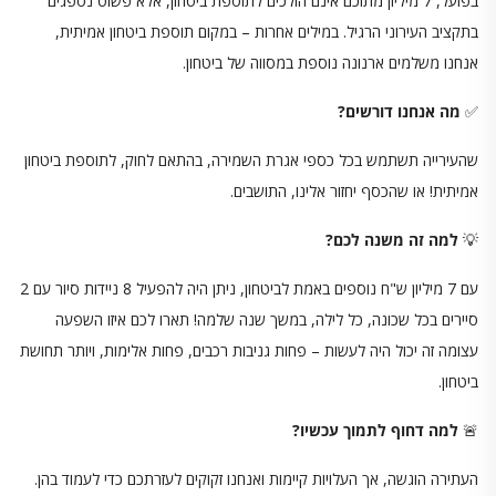
בפועל, 7 מיליון מתוכם אינם הולכים לתוספת ביטחון, אלא פשוט נספגים
בתקציב העירוני הרגיל. במילים אחרות – במקום תוספת ביטחון אמיתית,
אנחנו משלמים ארנונה נוספת במסווה של ביטחון.
✅
מה אנחנו דורשים?
שהעירייה תשתמש בכל כספי אגרת השמירה, בהתאם לחוק, לתוספת ביטחון
אמיתית! או שהכסף יחזור אלינו, התושבים.
💡
למה זה משנה לכם?
עם 7 מיליון ש"ח נוספים באמת לביטחון, ניתן היה להפעיל 8 ניידות סיור עם 2
סיירים בכל שכונה, כל לילה, במשך שנה שלמה! תארו לכם איזו השפעה
עצומה זה יכול היה לעשות – פחות גניבות רכבים, פחות אלימות, ויותר תחושת
ביטחון.
🚨
למה דחוף לתמוך עכשיו?
העתירה הוגשה, אך העלויות קיימות ואנחנו זקוקים לעזרתכם כדי לעמוד בהן.