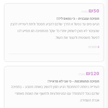
₪
50
ומעלה
תמיכה עצבנית – כי נמאס לי!!!
הגיעו מים עד נפש? זו הדרך שלכם להביע תסכול ולתת לעירייה להבין
שהציבור לא מוכן לשתוק יותר! כל שקל מהתמיכה הזו מסייע לנו
לפעול משפטית ולעצור את העוול.
6
תומכים
₪
120
ומעלה
תמיכה מתוחכמת – כי אני לא פראייר!
העירייה ניסתה להתחכם? הגיע הזמן להשיב באותה מטבע – בתמיכה
שלכם נוכל להתמודד עם המניפולציות ולחשוף את האמת מאחורי
אגרת השמירה.