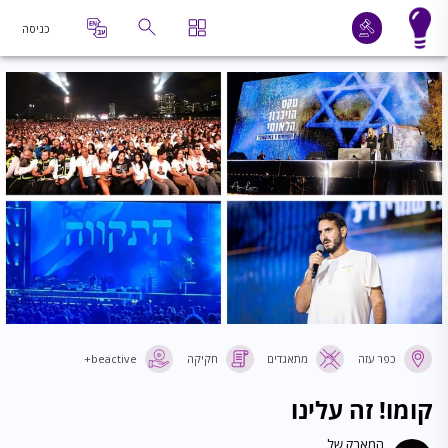
כניסה
כפר עזה
מתאגדים
חקיקה
beactive+
קומו! זה עלינו
המאבק של