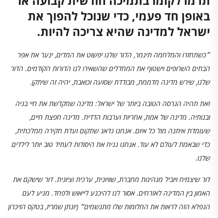
תרמו לקומו בתמיכה חודשית קבועה או
באופן חד פעמי, כדי שנוכל להפוך את
ישראל למדינה שהיא צריכה להיות.
״כשתחזרו והמלחמה תיגמר, הדור שלנו יפשוט את המדים, ינער את אפר
הבתים השרופים וישטוף את המחדלים שהשאירו לנו הדורות הקודמים. הדור
שלנו, שירש מדינה מדממת, מבודדת שסועה וכואבת, יהיה זה שיתקן.
זאת תהיה הגרסה הטובה ביותר של ישראל: מדינה שמקדשת את חיי בניה
ובנותיה. מדינה של אמת, אחריות וערבות הדדית. מדינה חפצת חיים,
שעומדת איתנה מול כל איום. אנחנו נדאג שתקום ועדת חקירה ממלכתית,
כדי שבאמת לעולם לא עוד. אנחנו נניח את היסודות לעתיד טוב יותר לילדים
שלנו.
דור שיצמיח ויוביל מנהיגות מחברת, שוויונית, ערכית וציונית. דור שישקם את
האמון בין המדינה לאזרחים. אסור לנו להיכנע לייאוש ולפחד. מגיע לעם
הנפלא הזה לראות את החלומות שלו מתגשמים״ (יונתן שמריז, בטקס הזיכרון