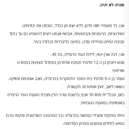
שהיה לא יהיה.
אנו, כל מועמדי חוזה חדש, ללא יוצא מן הכלל, הוכחנו את יכולותינו
האירגוניות, הרעיוניות והביצועיות, ועכשיו אנחנו רוצים להשפיע גם על ניהול
סביבת החיים המיידית שלנו, כסיעה הליברלית הגדולה בעיר.
אני, דנה אורן-ינאי, ילידת העיר הרצליה, בת 45.
אמא ליונתן בן ה-12 תלמיד חטיבת אלתרמן במסלול מצוינות בספורט
אולימפי
ועומר בן ה-9 תלמיד בית הספר הדמוקרטי בהרצליה, חובב אומנויות ומוזיקה.
נשואה לזאב, יועץ ואסטרטג תקשורת.
כיום, מנכל"ית מחוז תל אביב בלשכת עורכי הדין וחברת מועצת העיר הרצליה
באופוזיציה במועצה הנוכחית.
הייתי ממקימי ומובילי המחאה בהרצליה נגד המהפכה השלטונית ומקימי מרכז
הסיוע לחיילים ומפונים מפרוץ המלחמה.