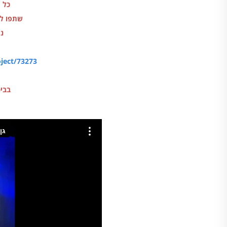
כל ת
שתפו לכ
ני
oject/73273
בבי