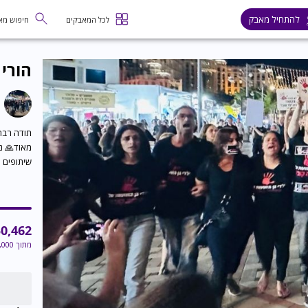
להתחיל מאבק
לכל המאבקים
חיפוש מא
הורי 
תודה רבה
מאוד🙏 נו
שיתופים 
0,462
מתוך
,000