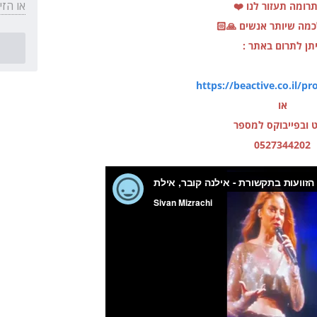
או הזי
רומה תעזור לנו ❤️
מה שיותר אנשים 🙏🏻
תן לתרום באתר :
https://beactive.co.il/pr
או
ט ובפייבוקס למספר
0527344202