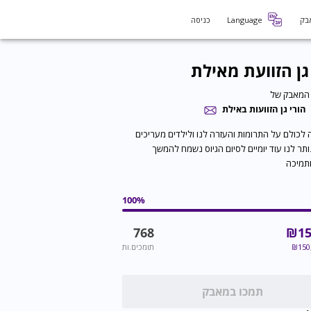
בק
Language
כניסה
גן הזוועת מאילת
המאבק של
הורי גן הזוועות באילת
 לכולם על התרומות והעזרה לנו ולילדים מעריכים
תר לנו עוד יומיים לסיום הגיוס נשמח להמשך
ותמיכה
100
%
768
₪
15
150
₪
תומכים.ות
תמכו במאבק