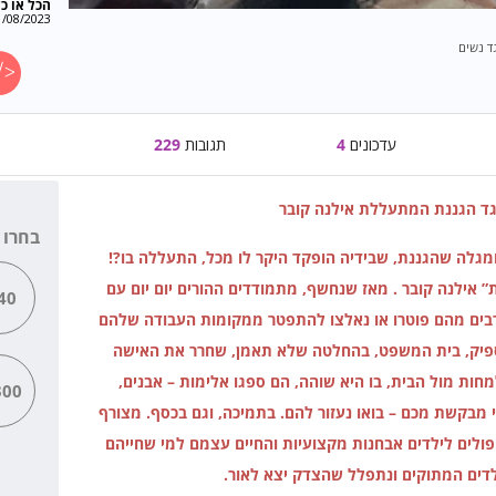
הכל או כל
1/08/2023
ד נשים
עדכונים
4
תגובות
229
גד הגננת המתעללת אילנה קובר
בחרו 
ומגלה שהגננת, שבידיה הופקד היקר לו מכל, התעללה בו?!
ת” אילנה קובר . מאז שנחשף, מתמודדים ההורים יום יום עם
40
רבים מהם פוטרו או נאלצו להתפטר ממקומות העבודה שלהם
מספיק, בית המשפט, בהחלטה שלא תאמן, שחרר את האישה
חות מול הבית, בו היא שוהה, הם ספגו אלימות – אבנים,
00
 מבקשת מכם – בואו נעזור להם. בתמיכה, וגם בכסף. מצורף
פולים לילדים אבחנות מקצועיות והחיים עצמם למי שחייהם
לדים המתוקים ונתפלל שהצדק יצא לאור.