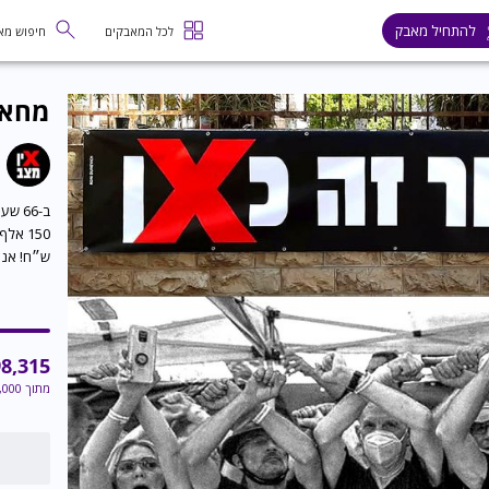
להתחיל מאבק
לכל המאבקים
חיפוש מא
מחאת
ב-66
ש״ח! אנא
8,315
מתוך
,000