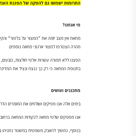
התרומות ישמשו גם להפקה של הפגנת הענק 
מי אנחנו?
מחאת אין מצב יזמה את ״המצור על בלפור״ וה
מהרה הצטרפו למצור ארגוני מחאה נוספים.
הפצנו ללא תמורה עשרות אלפי חולצות, כובעים, מ
בתנופת המחאה כי רק כך ננצח ונציל את המדינה.
מתכננים ועושים
בימים אלה אנו מפיקים ושולחים את החומרים הדרו
אנו מספקים שלטי מחאה לנקודות המחאה ברחובות
בנוסף, נמשיך להאבק משפטית במשטר נתניהו בא