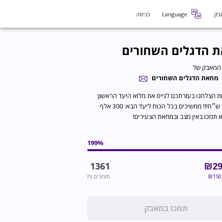
בק
Language
כניסה
 הדגלים השחורים
המאבק של
מחאת הדגלים השחורים
 שעות הצלחנו בעזרתכם לגייס את מלוא היעד הראשון:
150 אלף ש״ח!!! ממשיכים בכל הכוח ליעד הבא: 300 אלף
 תמכו באין מצב ובמחאת הצעירים!
199
%
1361
₪
29
150
₪
תומכים.ות
תמכו במאבק