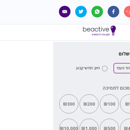
שלום
חד פעמי
חיוב חודשי קבוע
סכום לתמיכה
₪300
₪200
₪100
₪
₪10,000
₪1,000
₪500
₪4