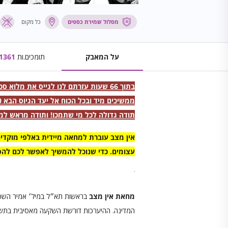
מסלול שמירת כספים
כל מקום
על המאבק
תומכים.ות
1361
בתוך 66 שעות עזרתם לנו לגייס את מלוא סכום היעד הראשון!!!
ממשיכים מיד ובכל הכוח אל יעד הגיוס הבא 300 אלף ש״ח!
תודה גדולה לכל מי שתמכו! ותודה מראש למי
אין מצב עוברת למחאה מיידית באלפי מוקדי
עצומים. כדי שנוכל להמשיך לאפשר לכם להפגי
מחאת אין מצב
בראשות תא״ל במיל׳ אמיר השכל 
המדינה. ההיערכות דורשת השקעה מאסיבית בתשתיו