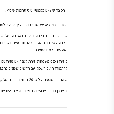
זו הסיבה שיצאנו בקמפיין גיוס תרומות שוטף .
התרומות שנגייס יאפשרו לנו להמשיך ולפעול למ
א. המשך תמיכה בקבוצת "עזרה ראשונה" של העמ
זו קבוצה של בני משפחה אשר חוו בעצמם אובדנו
שזה עתה יקירם התאבד.
ב. ארגון כנס משפחות- אחת לשנה אנו מארגנים כ
להתמודדות עם השכול ועם הקשיים שעולים כתוצ
ג. הדרכה שוטפת של כ -20 מנחים ומנחות של קבוצות התמיכה של העמותה
ד. ארגון כנסים וארועים שנתיים בנושא מניעת אובד