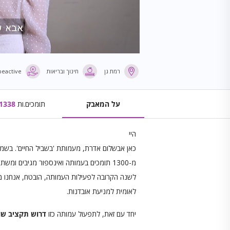
רמת גן
חינוך ובריאות
beactive+
על המאבק
תומכים.ות
1338
היי
כאן אבשלום אדרת, מעמותת 'בשביל החיים'. בשמי 
מ-1300 תומכים בעמותה ואינספור מגיבים ו
לשנה הקרובה לפעילות העמותה, הובטח, אנחנו 
לאומית למניעת אובדנות.
יחד עם זאת, לתפעול עמותה כזו
דרוש תקציב ש