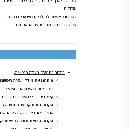
כמו כן, נצטרך את התקציב כדי לכונן ולהעביר
אובדנות.
רשות זו
תאפשר לנו לגייס משאבים רבים
כדי ל
של פעולות מוכחות למניעת התאבדויות.
בתחום התמיכה והעזרה הנפשית:
פיתחנו את מודל "עזרה ראשונה
במשפחות שהאסון התרחש אצלן כ
קיימנו ימי כיף למשפחות השכולות 
הקמנו מאות קבוצות תמיכה
(כו
אנגלית שחוו אובדן על רקע התאבדו
הקמנו קבוצת תמיכה בפייסבוק
שיפוטי ראשון מסוגו בישראל.