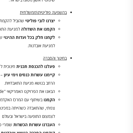
בהשפעה פוליטית\ממשלתית
יצרנו לובי פוליטי
שהוביל להקמת 
הקמנו את השדולה
למניעת התאב
לקחנו חלק בכל ועדות ההיגוי
של
למניעת אובדנות.
בחינוך והסברה
פעלנו להכנסת תכנית
חינוכית ל
קיימנו עשרות כנסים וימי עיון
– ה
הרחב בנושא מניעת התאבדויות.
הבאנו את הפרויקט האמריקאי "putting a face on suicide" לישראל והפכנו אותו ל"פנים אבודות".
הקמנו
בשיתוף עם המרכז האקדמי ר
צפתי, שהתאבדה כשהייתה במכינה 
לצמצום התופעה בישראל ובעולם
העברנו עשרות הכשרות
שומרי סף
קידמנו הסברה בנושא אובדנות
ב