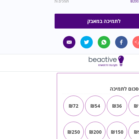
200
₪
תומכים.ות
לתמיכה במאבק
סכום לתמיכה
₪72
₪54
₪36
₪
₪250
₪200
₪150
₪